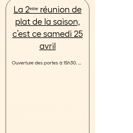
La 2ᵉᵐᵉ réunion de
plat de la saison,
c’est ce samedi 25
avril
Ouverture des portes à 15h30. 
1ère course à 16h00.

Restauration rapide salée & 
sucrée pour toutes les envies : 
sandwichs, burgers, glaces, 
crêpes, gaufres, confiseries. 

8 courses pour s’installer, 
profiter… et prolonger la soirée à 
la buvette du paddock ou 
autour d’une table pour un vrai 